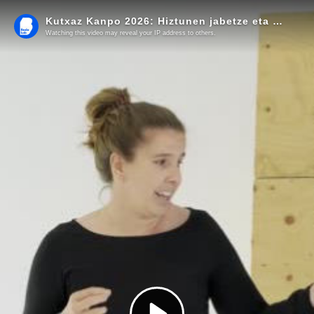
Kutxaz Kanpo 2026: Hiztunen jabetze eta ahalduntzea
Watching this video may reveal your IP address to others.